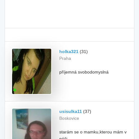
holka321
(31)
Praha
příjemná svobodomyslná
usisulka11
(37)
Boskovice
starám se o mamku,kterou mám v
péči