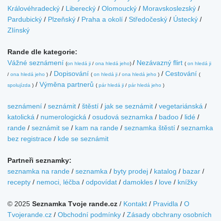
Královéhradecký
/
Liberecký
/
Olomoucký
/
Moravskoslezský
/
Pardubický
/
Plzeňský
/
Praha a okolí
/
Středočeský
/
Ústecký
/
Zlínský
Rande dle kategorie:
Vážné seznámení
/
Nezávazný flirt
(
on hledá ji
/
ona hledá jeho
)
(
on hledá ji
/
Dopisování
/
Cestování
/
ona hledá jeho
)
(
on hledá ji
/
ona hledá jeho
)
(
/
Výměna partnerů
spolujízda
)
(
pár hledá ji
/
pár hledá jeho
)
seznámení
/
seznámit
/
štěstí
/
jak se seznámit
/
vegetariánská
/
katolická
/
numerologická
/
osudová seznamka
/
badoo
/
lidé
/
rande
/
seznámit se
/
kam na rande
/
seznamka štěstí
/
seznamka
bez registrace
/
kde se seznámit
Partneři seznamky:
seznamka na rande
/
seznamka
/
byty prodej
/
katalog
/
bazar
/
recepty
/
nemoci, léčba
/
odpovídat
/
damokles
/
love
/
knížky
© 2025
Seznamka Tvoje rande.cz
/
Kontakt
/
Pravidla
/
O
Tvojerande.cz
/
Obchodní podmínky
/
Zásady obchrany osobních