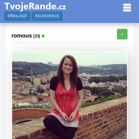
PŘIHLÁSIT
REGISTRACE
<
romous
(33)