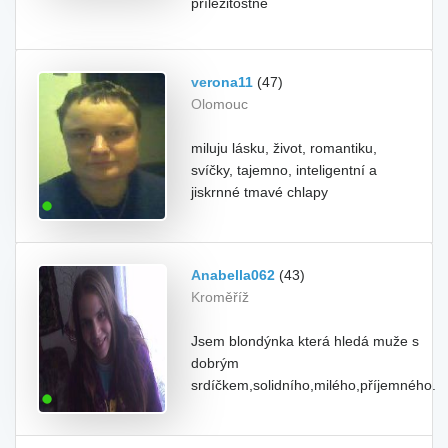
příležitostně
verona11
(47)
Olomouc
miluju lásku, život, romantiku,
svíčky, tajemno, inteligentní a
jiskrnné tmavé chlapy
Anabella062
(43)
Kroměříž
Jsem blondýnka která hledá muže s
dobrým
srdíčkem,solidního,milého,příjemného.