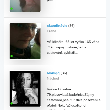
skandinávie
(36)
Praha
VŠ lékařka, 65 let výška 165 váha
71kg,zájmy historie,četba,
cestování, cyklistika
Moniqq
(36)
Náchod
Výška-17,váha-
79,plavovlasá,kadeřniceZájmy-
cestování,pěší turistika,posezení s
přáteli.Nekuřačka,alkohol