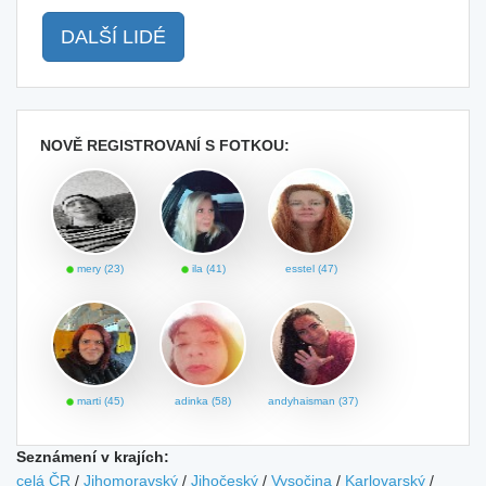
DALŠÍ LIDÉ
NOVĚ REGISTROVANÍ S FOTKOU:
mery (23)
ila (41)
esstel (47)
marti (45)
adinka (58)
andyhaisman (37)
Seznámení v krajích:
celá ČR
/
Jihomoravský
/
Jihočeský
/
Vysočina
/
Karlovarský
/