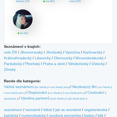
blanka (73)
iva (62)
mery (23)
ila (41)
Seznámení v krajích:
celá ČR
/
Jihomoravský
/
Jihočeský
/
Vysočina
/
Karlovarský
/
Královéhradecký
/
Liberecký
/
Olomoucký
/
Moravskoslezský
/
Pardubický
/
Plzeňský
/
Praha a okolí
/
Středočeský
/
Ústecký
/
Zlínský
Rande dle kategorie:
Vážné seznámení
/
Nezávazný flirt
(
on hledá ji
/
ona hledá jeho
)
(
on hledá ji
/
Dopisování
/
Cestování
/
ona hledá jeho
)
(
on hledá ji
/
ona hledá jeho
)
(
/
Výměna partnerů
spolujízda
)
(
pár hledá ji
/
pár hledá jeho
)
seznámení
/
seznámit
/
štěstí
/
jak se seznámit
/
vegetariánská
/
katolická
/
numerologická
/
osudová seznamka
/
badoo
/
lidé
/