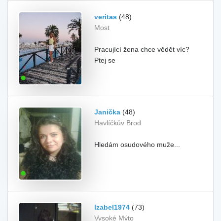
veritas
(48)
Most
Pracující žena chce vědět víc?
Ptej se
Janička
(48)
Havlíčkův Brod
Hledám osudového muže...
Izabel1974
(73)
Vysoké Mýto