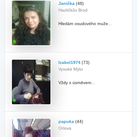
Janička
(48)
Havlíčkův Brod
Hledám osudového muže...
Izabel1974
(73)
Vysoké Mýto
Vždy s úsměvem...
papuka
(44)
Orlová