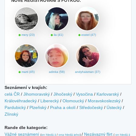
NOVĚ REGISTROVANÍ S FOTKOU:
mery (23)
ila (41)
esstel (47)
marti (45)
adinka (58)
andyhaisman (37)
Seznámení v krajích:
celá ČR
/
Jihomoravský
/
Jihočeský
/
Vysočina
/
Karlovarský
/
Královéhradecký
/
Liberecký
/
Olomoucký
/
Moravskoslezský
/
Pardubický
/
Plzeňský
/
Praha a okolí
/
Středočeský
/
Ústecký
/
Zlínský
Rande dle kategorie:
Vážné seznámení
/
Nezávazný flirt
(
on hledá ji
/
ona hledá jeho
)
(
on hledá ji