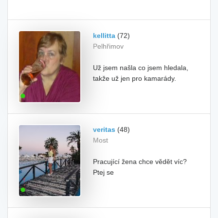
kellitta
(72)
Pelhřimov
Už jsem našla co jsem hledala,
takže už jen pro kamarády.
veritas
(48)
Most
Pracující žena chce vědět víc?
Ptej se