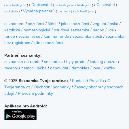
/
Dopisování
/
Cestování
/
ona hledá jeho
)
(
on hledá ji
/
ona hledá jeho
)
(
/
Výměna partnerů
spolujízda
)
(
pár hledá ji
/
pár hledá jeho
)
seznámení
/
seznámit
/
štěstí
/
jak se seznámit
/
vegetariánská
/
katolická
/
numerologická
/
osudová seznamka
/
badoo
/
lidé
/
rande
/
seznámit se
/
kam na rande
/
seznamka štěstí
/
seznamka
bez registrace
/
kde se seznámit
Partneři seznamky:
seznamka na rande
/
seznamka
/
byty prodej
/
katalog
/
bazar
/
recepty
/
nemoci, léčba
/
odpovídat
/
damokles
/
love
/
knížky
© 2025
Seznamka Tvoje rande.cz
/
Kontakt
/
Pravidla
/
O
Tvojerande.cz
/
Obchodní podmínky
/
Zásady obchrany osobních
údajů
/
Provozní podmínky
Aplikace pro Android: