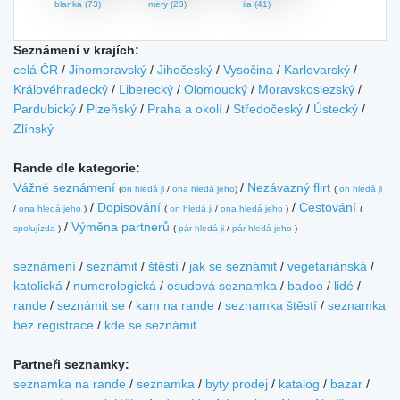
blanka (73)
mery (23)
ila (41)
Seznámení v krajích:
celá ČR
/
Jihomoravský
/
Jihočeský
/
Vysočina
/
Karlovarský
/
Královéhradecký
/
Liberecký
/
Olomoucký
/
Moravskoslezský
/
Pardubický
/
Plzeňský
/
Praha a okolí
/
Středočeský
/
Ústecký
/
Zlínský
Rande dle kategorie:
Vážné seznámení
/
Nezávazný flirt
(
on hledá ji
/
ona hledá jeho
)
(
on hledá ji
/
Dopisování
/
Cestování
/
ona hledá jeho
)
(
on hledá ji
/
ona hledá jeho
)
(
/
Výměna partnerů
spolujízda
)
(
pár hledá ji
/
pár hledá jeho
)
seznámení
/
seznámit
/
štěstí
/
jak se seznámit
/
vegetariánská
/
katolická
/
numerologická
/
osudová seznamka
/
badoo
/
lidé
/
rande
/
seznámit se
/
kam na rande
/
seznamka štěstí
/
seznamka
bez registrace
/
kde se seznámit
Partneři seznamky:
seznamka na rande
/
seznamka
/
byty prodej
/
katalog
/
bazar
/