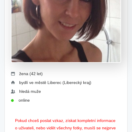
žena (42 let)
bydlí ve městě Liberec (Liberecký kraj)
hledá muže
online
Pokud chceš poslat vzkaz, získat kompletní informace
o uživateli, nebo vidět všechny fotky, musíš se nejprve