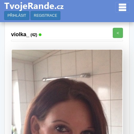
PŘIHLÁSIT
REGISTRACE
<
violka_
(42)