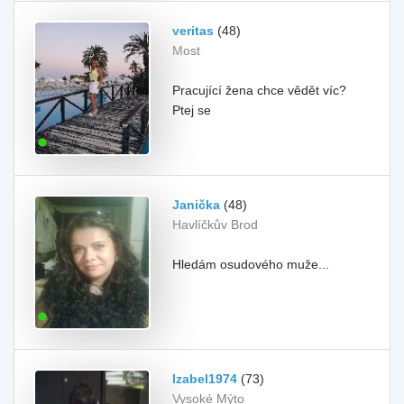
veritas
(48)
Most
Pracující žena chce vědět víc?
Ptej se
Janička
(48)
Havlíčkův Brod
Hledám osudového muže...
Izabel1974
(73)
Vysoké Mýto