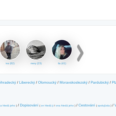
iva (62)
mery (23)
ila (41)
éhradecký
/
Liberecký
/
Olomoucký
/
Moravskoslezský
/
Pardubický
/
Pl
/
Dopisování
/
Cestování
/
a hledá jeho
)
(
on hledá ji
/
ona hledá jeho
)
(
spolujízda
)