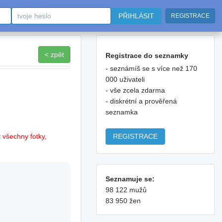
PŘIHLÁSIT
REGISTRACE
< zpět
Registrace do seznamky
- seznámíš se s více než 170
000 uživateli
- vše zcela zdarma
- diskrétní a prověřená
seznamka
REGISTRACE
 všechny fotky,
Seznamuje se:
98 122 mužů
83 950 žen