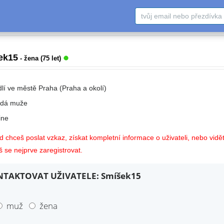
ek15
- žena (75 let)
dlí ve městě Praha (Praha a okolí)
edá muže
ne
 chceš poslat vzkaz, získat kompletní informace o uživateli, nebo vidět
 se nejprve zaregistrovat.
TAKTOVAT UŽIVATELE: Smíšek15
muž
žena