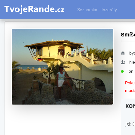
Seznamka
Inzeráty
Smíš
by
hl
onli
Pokud
musíš
KON
Jsi: