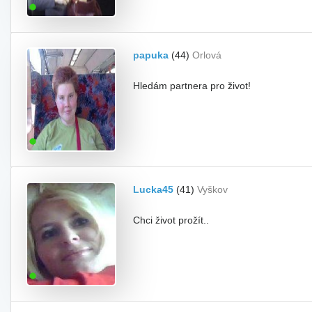
papuka
(44)
Orlová
Hledám partnera pro život!
Lucka45
(41)
Vyškov
Chci život prožít..