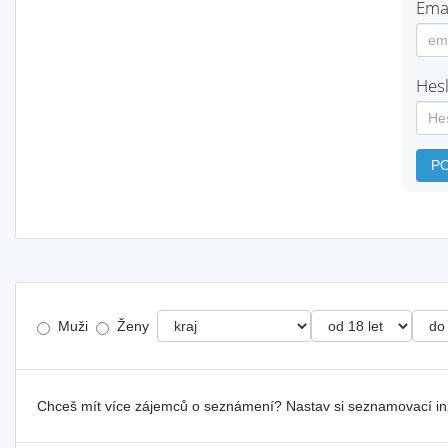
Emai
Hesl
P
Muži
Ženy
Chceš mít více zájemců o seznámení? Nastav si seznamovací i