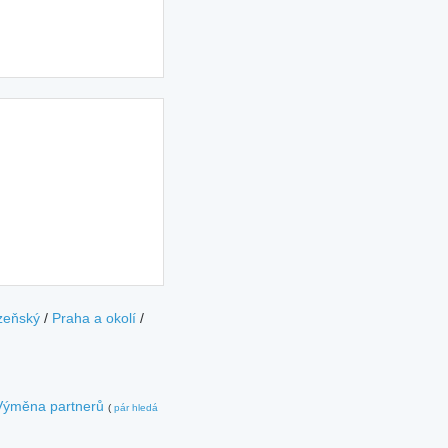
zeňský
/
Praha a okolí
/
Výměna partnerů
(
pár hledá