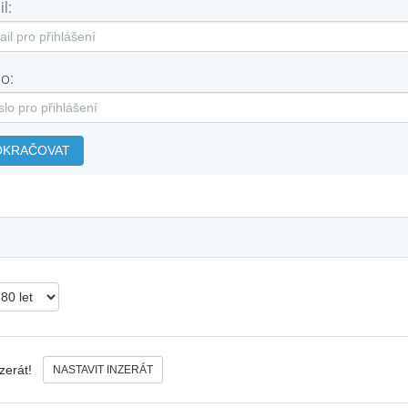
l:
o:
OKRAČOVAT
nzerát!
NASTAVIT INZERÁT