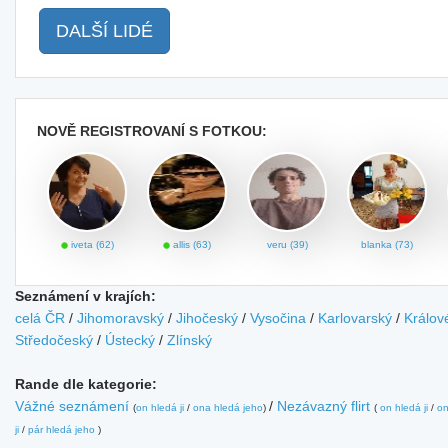
DALŠÍ LIDÉ
NOVĚ REGISTROVANÍ S FOTKOU:
iveta (62)
allis (63)
veru (39)
blanka (73)
Seznámení v krajích:
celá ČR
/
Jihomoravský
/
Jihočeský
/
Vysočina
/
Karlovarský
/
Králov
Středočeský
/
Ústecký
/
Zlínský
Rande dle kategorie:
Vážné seznámení
/
Nezávazný flirt
(
on hledá ji
/
ona hledá jeho
)
(
on hledá ji
/
on
ji
/
pár hledá jeho
)