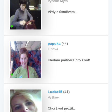
Vysoké Mýto
Vždy s úsměvem...
papuka
(44)
Orlová
Hledám partnera pro život!
Lucka45
(41)
Vyškov
Chci život prožít..