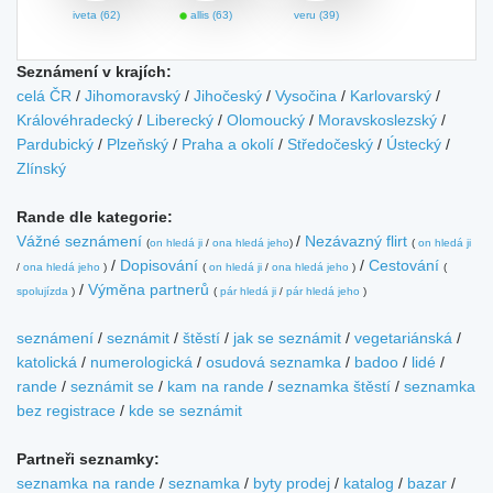
iveta (62)
allis (63)
veru (39)
Seznámení v krajích:
celá ČR
/
Jihomoravský
/
Jihočeský
/
Vysočina
/
Karlovarský
/
Královéhradecký
/
Liberecký
/
Olomoucký
/
Moravskoslezský
/
Pardubický
/
Plzeňský
/
Praha a okolí
/
Středočeský
/
Ústecký
/
Zlínský
Rande dle kategorie:
Vážné seznámení
/
Nezávazný flirt
(
on hledá ji
/
ona hledá jeho
)
(
on hledá ji
/
Dopisování
/
Cestování
/
ona hledá jeho
)
(
on hledá ji
/
ona hledá jeho
)
(
/
Výměna partnerů
spolujízda
)
(
pár hledá ji
/
pár hledá jeho
)
seznámení
/
seznámit
/
štěstí
/
jak se seznámit
/
vegetariánská
/
katolická
/
numerologická
/
osudová seznamka
/
badoo
/
lidé
/
rande
/
seznámit se
/
kam na rande
/
seznamka štěstí
/
seznamka
bez registrace
/
kde se seznámit
Partneři seznamky:
seznamka na rande
/
seznamka
/
byty prodej
/
katalog
/
bazar
/