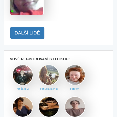
DALŠÍ LIDÉ
NOVĚ REGISTROVANÍ S FOTKOU:
renča (50)
bohuslava (46)
pett (54)