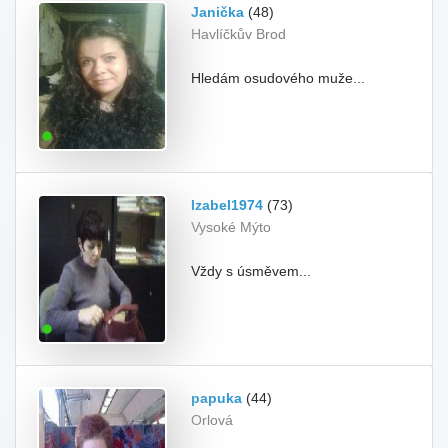
Janička
(48)
Havlíčkův Brod
Hledám osudového muže...
Izabel1974
(73)
Vysoké Mýto
Vždy s úsměvem...
papuka
(44)
Orlová