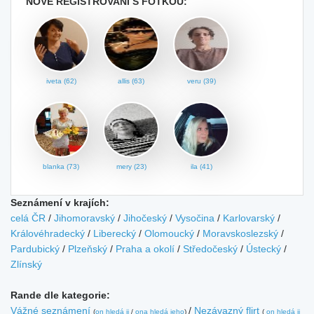
NOVĚ REGISTROVANÍ S FOTKOU:
iveta (62)
allis (63)
veru (39)
blanka (73)
mery (23)
ila (41)
Seznámení v krajích:
celá ČR
/
Jihomoravský
/
Jihočeský
/
Vysočina
/
Karlovarský
/
Královéhradecký
/
Liberecký
/
Olomoucký
/
Moravskoslezský
/
Pardubický
/
Plzeňský
/
Praha a okolí
/
Středočeský
/
Ústecký
/
Zlínský
Rande dle kategorie:
Vážné seznámení
/
Nezávazný flirt
(
on hledá ji
/
ona hledá jeho
)
(
on hledá ji