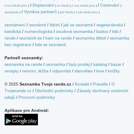
/
Dopisování
/
Cestování
/
ona hledá jeho
)
(
on hledá ji
/
ona hledá jeho
)
(
/
Výměna partnerů
spolujízda
)
(
pár hledá ji
/
pár hledá jeho
)
seznámení
/
seznámit
/
štěstí
/
jak se seznámit
/
vegetariánská
/
katolická
/
numerologická
/
osudová seznamka
/
badoo
/
lidé
/
rande
/
seznámit se
/
kam na rande
/
seznamka štěstí
/
seznamka
bez registrace
/
kde se seznámit
Partneři seznamky:
seznamka na rande
/
seznamka
/
byty prodej
/
katalog
/
bazar
/
recepty
/
nemoci, léčba
/
odpovídat
/
damokles
/
love
/
knížky
© 2025
Seznamka Tvoje rande.cz
/
Kontakt
/
Pravidla
/
O
Tvojerande.cz
/
Obchodní podmínky
/
Zásady obchrany osobních
údajů
/
Provozní podmínky
Aplikace pro Android: