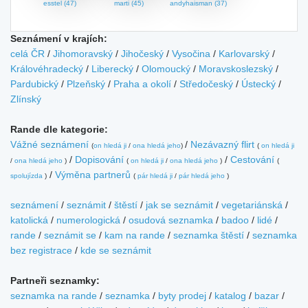
esstel (47)
marti (45)
andyhaisman (37)
Seznámení v krajích:
celá ČR
/
Jihomoravský
/
Jihočeský
/
Vysočina
/
Karlovarský
/
Královéhradecký
/
Liberecký
/
Olomoucký
/
Moravskoslezský
/
Pardubický
/
Plzeňský
/
Praha a okolí
/
Středočeský
/
Ústecký
/
Zlínský
Rande dle kategorie:
Vážné seznámení
/
Nezávazný flirt
(
on hledá ji
/
ona hledá jeho
)
(
on hledá ji
/
Dopisování
/
Cestování
/
ona hledá jeho
)
(
on hledá ji
/
ona hledá jeho
)
(
/
Výměna partnerů
spolujízda
)
(
pár hledá ji
/
pár hledá jeho
)
seznámení
/
seznámit
/
štěstí
/
jak se seznámit
/
vegetariánská
/
katolická
/
numerologická
/
osudová seznamka
/
badoo
/
lidé
/
rande
/
seznámit se
/
kam na rande
/
seznamka štěstí
/
seznamka
bez registrace
/
kde se seznámit
Partneři seznamky:
seznamka na rande
/
seznamka
/
byty prodej
/
katalog
/
bazar
/