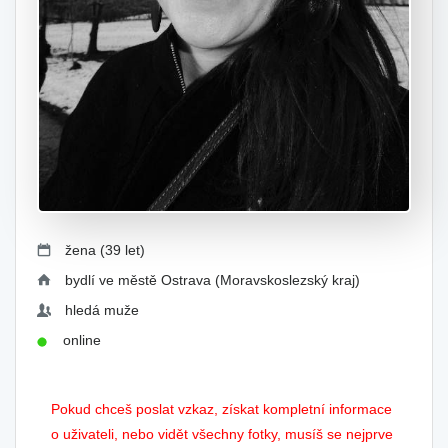
žena (39 let)
bydlí ve městě Ostrava (Moravskoslezský kraj)
hledá muže
online
Pokud chceš poslat vzkaz, získat kompletní informace
o uživateli, nebo vidět všechny fotky, musíš se nejprve