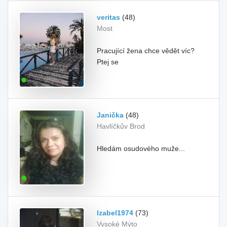
veritas
(48)
Most
Pracující žena chce vědět víc?
Ptej se
Janička
(48)
Havlíčkův Brod
Hledám osudového muže...
Izabel1974
(73)
Vysoké Mýto