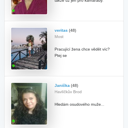
takže už jen pro kamarády.
veritas
(48)
Most
Pracující žena chce vědět víc?
Ptej se
Janička
(48)
Havlíčkův Brod
Hledám osudového muže...