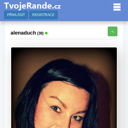
PŘIHLÁSIT
REGISTRACE
<
alenaduch
(38)