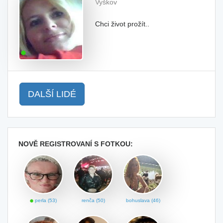
Vyškov
Chci život prožít..
DALŠÍ LIDÉ
NOVĚ REGISTROVANÍ S FOTKOU:
perla (53)
renča (50)
bohuslava (46)