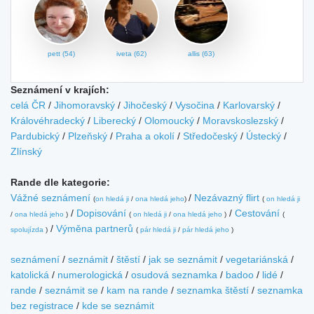
pett (54)
iveta (62)
allis (63)
Seznámení v krajích:
celá ČR
/
Jihomoravský
/
Jihočeský
/
Vysočina
/
Karlovarský
/
Královéhradecký
/
Liberecký
/
Olomoucký
/
Moravskoslezský
/
Pardubický
/
Plzeňský
/
Praha a okolí
/
Středočeský
/
Ústecký
/
Zlínský
Rande dle kategorie:
Vážné seznámení
/
Nezávazný flirt
(
on hledá ji
/
ona hledá jeho
)
(
on hledá ji
/
Dopisování
/
Cestování
/
ona hledá jeho
)
(
on hledá ji
/
ona hledá jeho
)
(
/
Výměna partnerů
spolujízda
)
(
pár hledá ji
/
pár hledá jeho
)
seznámení
/
seznámit
/
štěstí
/
jak se seznámit
/
vegetariánská
/
katolická
/
numerologická
/
osudová seznamka
/
badoo
/
lidé
/
rande
/
seznámit se
/
kam na rande
/
seznamka štěstí
/
seznamka
bez registrace
/
kde se seznámit