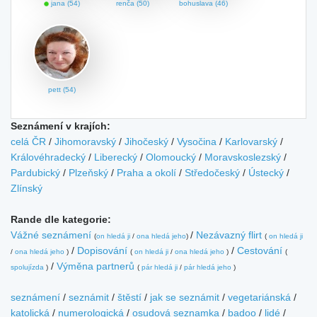
jana (54)
renča (50)
bohuslava (46)
pett (54)
Seznámení v krajích:
celá ČR
/
Jihomoravský
/
Jihočeský
/
Vysočina
/
Karlovarský
/
Královéhradecký
/
Liberecký
/
Olomoucký
/
Moravskoslezský
/
Pardubický
/
Plzeňský
/
Praha a okolí
/
Středočeský
/
Ústecký
/
Zlínský
Rande dle kategorie:
Vážné seznámení
/
Nezávazný flirt
(
on hledá ji
/
ona hledá jeho
)
(
on hledá ji
/
Dopisování
/
Cestování
/
ona hledá jeho
)
(
on hledá ji
/
ona hledá jeho
)
(
/
Výměna partnerů
spolujízda
)
(
pár hledá ji
/
pár hledá jeho
)
seznámení
/
seznámit
/
štěstí
/
jak se seznámit
/
vegetariánská
/
katolická
/
numerologická
/
osudová seznamka
/
badoo
/
lidé
/