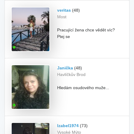
veritas
(48)
Most
Pracující žena chce vědět víc?
Ptej se
Janička
(48)
Havlíčkův Brod
Hledám osudového muže...
Izabel1974
(73)
Vysoké Mýto