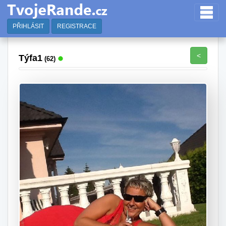
PŘIHLÁSIT
REGISTRACE
<
Týfa1
(62)