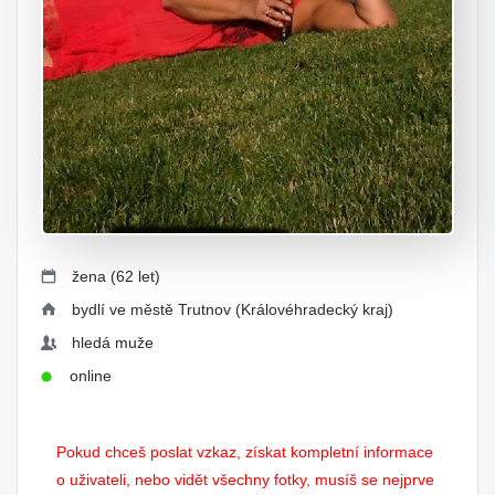
žena (62 let)
bydlí ve městě Trutnov (Královéhradecký kraj)
hledá muže
online
Pokud chceš poslat vzkaz, získat kompletní informace
o uživateli, nebo vidět všechny fotky, musíš se nejprve