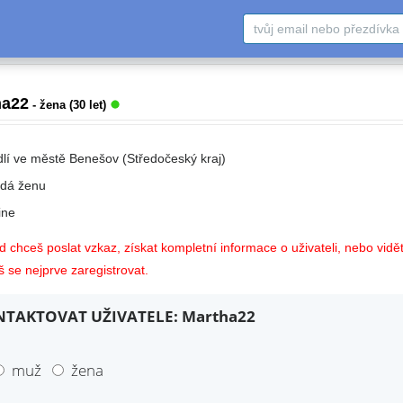
ha22
- žena (30 let)
dlí ve městě Benešov (Středočeský kraj)
edá ženu
ne
 chceš poslat vzkaz, získat kompletní informace o uživateli, nebo vidět
 se nejprve zaregistrovat.
TAKTOVAT UŽIVATELE: Martha22
muž
žena