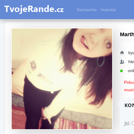
Seznamka
Inzeráty
Mart
by
hl
onli
Pokud
musíš
KON
Jsi: