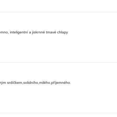
jemno, inteligentní a jiskrnné tmavé chlapy
rým srdíčkem,solidního,milého,příjemného.