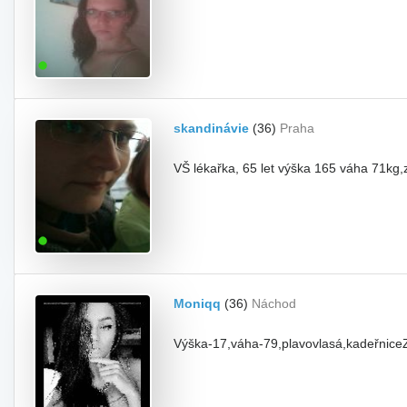
skandinávie
(36)
Praha
VŠ lékařka, 65 let výška 165 váha 71kg,zá
Moniqq
(36)
Náchod
Výška-17,váha-79,plavovlasá,kadeřniceZá