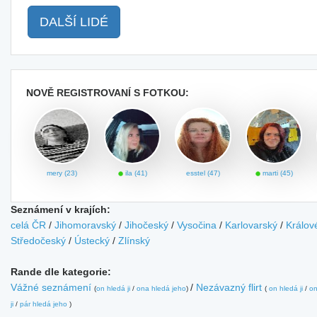
DALŠÍ LIDÉ
NOVĚ REGISTROVANÍ S FOTKOU:
mery (23)
ila (41)
esstel (47)
marti (45)
Seznámení v krajích:
celá ČR
/
Jihomoravský
/
Jihočeský
/
Vysočina
/
Karlovarský
/
Králov
Středočeský
/
Ústecký
/
Zlínský
Rande dle kategorie:
Vážné seznámení
/
Nezávazný flirt
(
on hledá ji
/
ona hledá jeho
)
(
on hledá ji
/
on
ji
/
pár hledá jeho
)