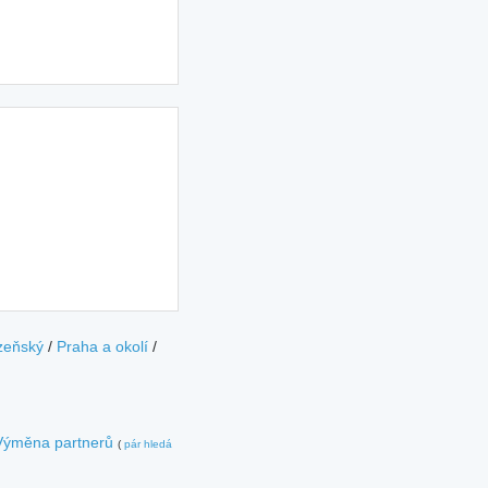
zeňský
/
Praha a okolí
/
Výměna partnerů
(
pár hledá