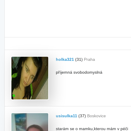
holka321
(31)
Praha
příjemná svobodomyslná
usisulka11
(37)
Boskovice
starám se o mamku,kterou mám v péči