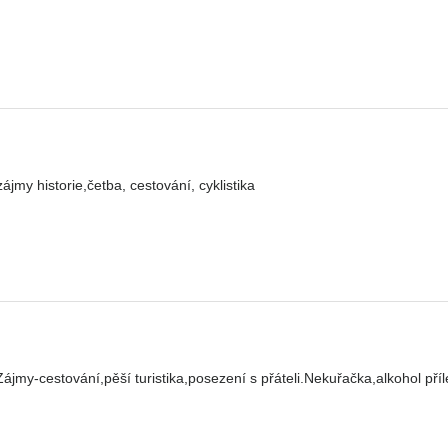
jmy historie,četba, cestování, cyklistika
jmy-cestování,pěší turistika,posezení s přáteli.Nekuřačka,alkohol příl