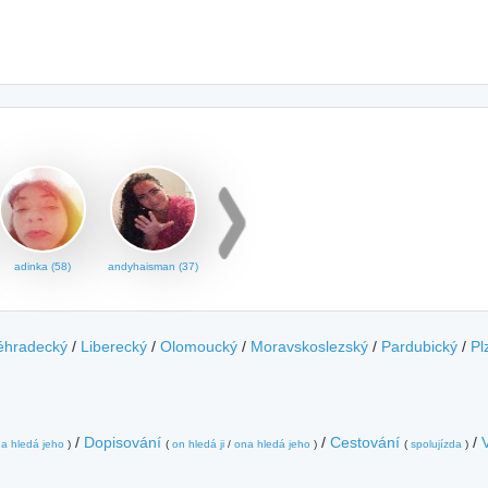
adinka (58)
andyhaisman (37)
éhradecký
/
Liberecký
/
Olomoucký
/
Moravskoslezský
/
Pardubický
/
Pl
/
Dopisování
/
Cestování
/
a hledá jeho
)
(
on hledá ji
/
ona hledá jeho
)
(
spolujízda
)