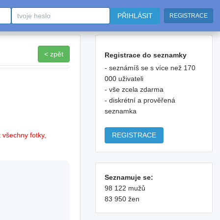
PŘIHLÁSIT
REGISTRACE
< zpět
Registrace do seznamky
- seznámíš se s více než 170
000 uživateli
- vše zcela zdarma
- diskrétní a prověřená
seznamka
REGISTRACE
 všechny fotky,
Seznamuje se:
98 122 mužů
83 950 žen