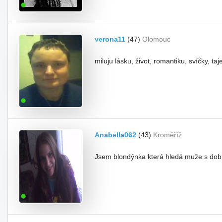
verona11
(47)
Olomouc
miluju lásku, život, romantiku, svíčky, ta
Anabella062
(43)
Kroměříž
Jsem blondýnka která hledá muže s dob