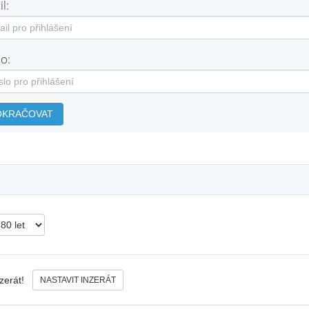
l:
o:
OKRAČOVAT
nzerát!
NASTAVIT INZERÁT