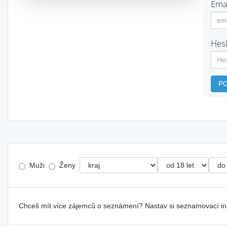
Emai
Hesl
P
Muži
Ženy
Chceš mít více zájemců o seznámení? Nastav si seznamovací i