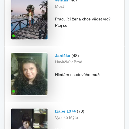
veritas
(48)
Most
Pracující žena chce vědět víc?
Ptej se
Janička
(48)
Havlíčkův Brod
Hledám osudového muže...
Izabel1974
(73)
Vysoké Mýto