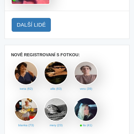
DALŠÍ LIDÉ
NOVĚ REGISTROVANÍ S FOTKOU:
iveta (62)
allis (63)
veru (39)
blanka (73)
mery (23)
ila (41)