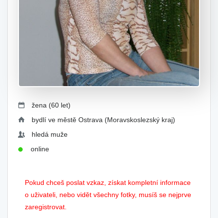
žena (60 let)
bydlí ve městě Ostrava (Moravskoslezský kraj)
hledá muže
online
Pokud chceš poslat vzkaz, získat kompletní informace
o uživateli, nebo vidět všechny fotky, musíš se nejprve
zaregistrovat.