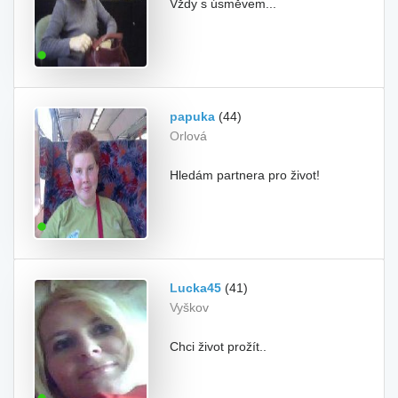
Vždy s úsměvem...
papuka
(44)
Orlová
Hledám partnera pro život!
Lucka45
(41)
Vyškov
Chci život prožít..