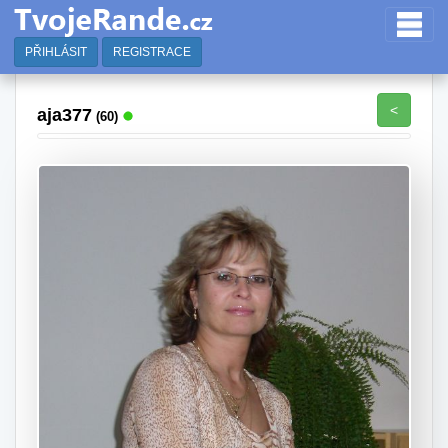
PŘIHLÁSIT
REGISTRACE
<
aja377
(60)