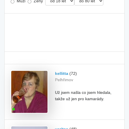
Muži
Ženy
kellitta
(72)
Pelhřimov
Už jsem našla co jsem hledala,
takže už jen pro kamarády.