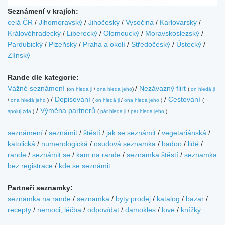
Seznámení v krajích:
celá ČR
/
Jihomoravský
/
Jihočeský
/
Vysočina
/
Karlovarský
/
Královéhradecký
/
Liberecký
/
Olomoucký
/
Moravskoslezský
/
Pardubický
/
Plzeňský
/
Praha a okolí
/
Středočeský
/
Ústecký
/
Zlínský
Rande dle kategorie:
Vážné seznámení
/
Nezávazný flirt
(
on hledá ji
/
ona hledá jeho
)
(
on hledá ji
/
Dopisování
/
Cestování
/
ona hledá jeho
)
(
on hledá ji
/
ona hledá jeho
)
(
/
Výměna partnerů
spolujízda
)
(
pár hledá ji
/
pár hledá jeho
)
seznámení
/
seznámit
/
štěstí
/
jak se seznámit
/
vegetariánská
/
katolická
/
numerologická
/
osudová seznamka
/
badoo
/
lidé
/
rande
/
seznámit se
/
kam na rande
/
seznamka štěstí
/
seznamka
bez registrace
/
kde se seznámit
Partneři seznamky:
seznamka na rande
/
seznamka
/
byty prodej
/
katalog
/
bazar
/
recepty
/
nemoci, léčba
/
odpovídat
/
damokles
/
love
/
knížky