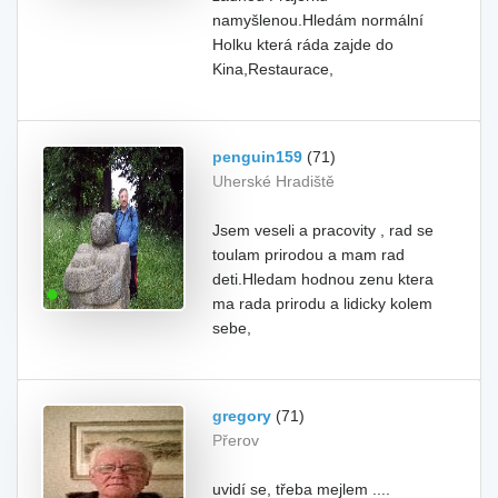
namyšlenou.Hledám normální
Holku která ráda zajde do
Kina,Restaurace,
penguin159
(71)
Uherské Hradiště
Jsem veseli a pracovity , rad se
toulam prirodou a mam rad
deti.Hledam hodnou zenu ktera
ma rada prirodu a lidicky kolem
sebe,
gregory
(71)
Přerov
uvidí se, třeba mejlem ....