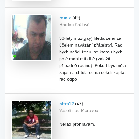
romix
(49)
Hradec Králové
38-letý muž(gay) hledá ženu za
účelem navázání přátelství. Rád
bych našel ženu, se kterou bych
poté mohl mít dítě (založit
případně rodinu). Pokud bys měla
zájem a chtěla se na cokoli zeptat,
rád odpo
pítrs12
(47)
Veselí nad Moravou
Nerad prohrávám.