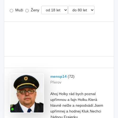
Muži
Ženy
mensp14
(72)
Přerov
Ahoj Holky rád bych poznal
upřímnou a fajn Holku.Která
hlavně nelže a nepodvádí.Jsem
upřímnej a hodnej Kluk.Nechci
žádnou Frajerku