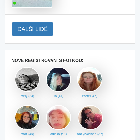
DALŠÍ LIDÉ
NOVĚ REGISTROVANÍ S FOTKOU:
mery (23)
ila (41)
esstel (47)
marti (45)
adinka (58)
andyhaisman (37)