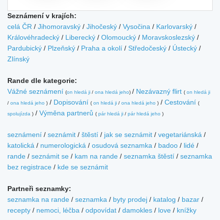
Seznámení v krajích:
celá ČR
/
Jihomoravský
/
Jihočeský
/
Vysočina
/
Karlovarský
/
Královéhradecký
/
Liberecký
/
Olomoucký
/
Moravskoslezský
/
Pardubický
/
Plzeňský
/
Praha a okolí
/
Středočeský
/
Ústecký
/
Zlínský
Rande dle kategorie:
Vážné seznámení
/
Nezávazný flirt
(
on hledá ji
/
ona hledá jeho
)
(
on hledá ji
/
Dopisování
/
Cestování
/
ona hledá jeho
)
(
on hledá ji
/
ona hledá jeho
)
(
/
Výměna partnerů
spolujízda
)
(
pár hledá ji
/
pár hledá jeho
)
seznámení
/
seznámit
/
štěstí
/
jak se seznámit
/
vegetariánská
/
katolická
/
numerologická
/
osudová seznamka
/
badoo
/
lidé
/
rande
/
seznámit se
/
kam na rande
/
seznamka štěstí
/
seznamka
bez registrace
/
kde se seznámit
Partneři seznamky:
seznamka na rande
/
seznamka
/
byty prodej
/
katalog
/
bazar
/
recepty
/
nemoci, léčba
/
odpovídat
/
damokles
/
love
/
knížky