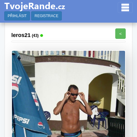
PŘIHLÁSIT
REGISTRACE
<
leros21
(43)