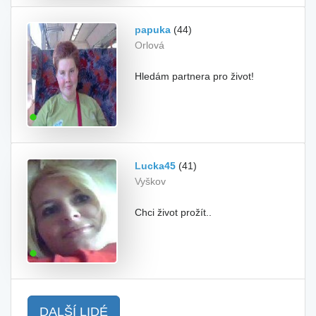
papuka
(44)
Orlová
Hledám partnera pro život!
Lucka45
(41)
Vyškov
Chci život prožít..
DALŠÍ LIDÉ