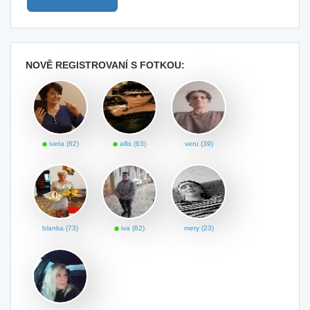
NOVĚ REGISTROVANÍ S FOTKOU:
iveta (62)
allis (63)
veru (39)
blanka (73)
iva (62)
mery (23)