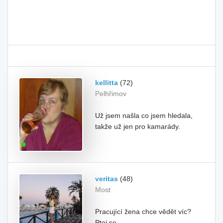
kellitta
(72)
Pelhřimov
Už jsem našla co jsem hledala,
takže už jen pro kamarády.
veritas
(48)
Most
Pracující žena chce vědět víc?
Ptej se