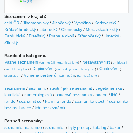
ila (41)
Seznámení v krajích:
celá ČR
/
Jihomoravský
/
Jihočeský
/
Vysočina
/
Karlovarský
/
Královéhradecký
/
Liberecký
/
Olomoucký
/
Moravskoslezský
/
Pardubický
/
Plzeňský
/
Praha a okolí
/
Středočeský
/
Ústecký
/
Zlínský
Rande dle kategorie:
Vážné seznámení
/
Nezávazný flirt
(
on hledá ji
/
ona hledá jeho
)
(
on hledá ji
/
Dopisování
/
Cestování
/
ona hledá jeho
)
(
on hledá ji
/
ona hledá jeho
)
(
/
Výměna partnerů
spolujízda
)
(
pár hledá ji
/
pár hledá jeho
)
seznámení
/
seznámit
/
štěstí
/
jak se seznámit
/
vegetariánská
/
katolická
/
numerologická
/
osudová seznamka
/
badoo
/
lidé
/
rande
/
seznámit se
/
kam na rande
/
seznamka štěstí
/
seznamka
bez registrace
/
kde se seznámit
Partneři seznamky:
seznamka na rande
/
seznamka
/
byty prodej
/
katalog
/
bazar
/