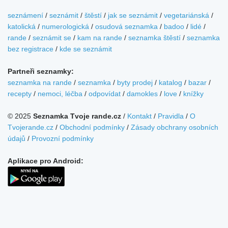
seznámení
/
seznámit
/
štěstí
/
jak se seznámit
/
vegetariánská
/
katolická
/
numerologická
/
osudová seznamka
/
badoo
/
lidé
/
rande
/
seznámit se
/
kam na rande
/
seznamka štěstí
/
seznamka
bez registrace
/
kde se seznámit
Partneři seznamky:
seznamka na rande
/
seznamka
/
byty prodej
/
katalog
/
bazar
/
recepty
/
nemoci, léčba
/
odpovídat
/
damokles
/
love
/
knížky
© 2025
Seznamka Tvoje rande.cz
/
Kontakt
/
Pravidla
/
O
Tvojerande.cz
/
Obchodní podmínky
/
Zásady obchrany osobních
údajů
/
Provozní podmínky
Aplikace pro Android: