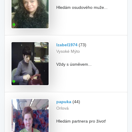
Hledám osudového muže...
Izabel1974
(73)
Vysoké Mýto
Vždy s úsměvem...
papuka
(44)
Orlová
Hledám partnera pro život!