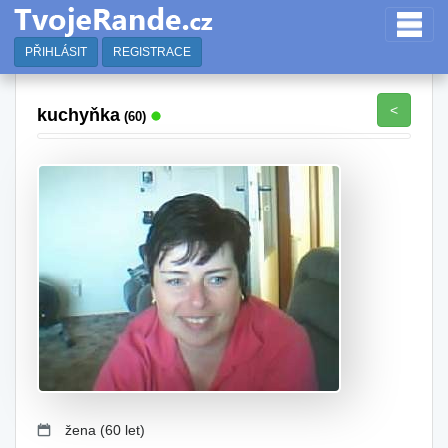
PŘIHLÁSIT
REGISTRACE
<
kuchyňka
(60)
žena (60 let)