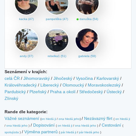
kacka (47)
pampeliška (47)
danuška (54)
andy (37)
rebelka1 (51)
gabriela (58)
Seznámení v krajích:
celá ČR
/
Jihomoravský
/
Jihočeský
/
Vysočina
/
Karlovarský
/
Královéhradecký
/
Liberecký
/
Olomoucký
/
Moravskoslezský
/
Pardubický
/
Plzeňský
/
Praha a okolí
/
Středočeský
/
Ústecký
/
Zlínský
Rande dle kategorie:
Vážné seznámení
/
Nezávazný flirt
(
on hledá ji
/
ona hledá jeho
)
(
on hledá ji
/
Dopisování
/
Cestování
/
ona hledá jeho
)
(
on hledá ji
/
ona hledá jeho
)
(
/
Výměna partnerů
spolujízda
)
(
pár hledá ji
/
pár hledá jeho
)