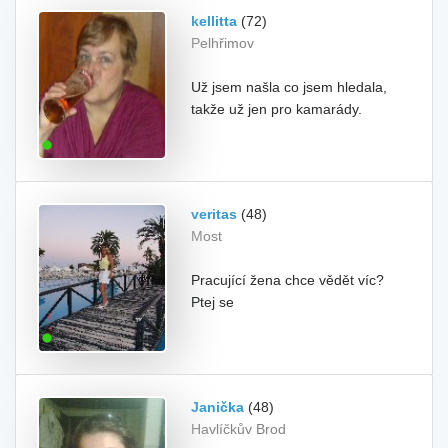
kellitta
(72)
Pelhřimov
Už jsem našla co jsem hledala,
takže už jen pro kamarády.
veritas
(48)
Most
Pracující žena chce vědět víc?
Ptej se
Janička
(48)
Havlíčkův Brod