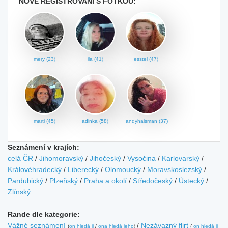
NOVĚ REGISTROVANÍ S FOTKOU:
mery (23)
ila (41)
esstel (47)
marti (45)
adinka (58)
andyhaisman (37)
Seznámení v krajích:
celá ČR
/
Jihomoravský
/
Jihočeský
/
Vysočina
/
Karlovarský
/
Královéhradecký
/
Liberecký
/
Olomoucký
/
Moravskoslezský
/
Pardubický
/
Plzeňský
/
Praha a okolí
/
Středočeský
/
Ústecký
/
Zlínský
Rande dle kategorie:
Vážné seznámení
/
Nezávazný flirt
(
on hledá ji
/
ona hledá jeho
)
(
on hledá ji