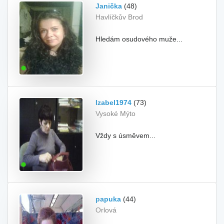
Janička
(48)
Havlíčkův Brod
Hledám osudového muže...
Izabel1974
(73)
Vysoké Mýto
Vždy s úsměvem...
papuka
(44)
Orlová