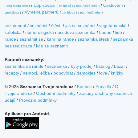
/
Dopisování
/
Cestování
/
ona hledá jeho
)
(
on hledá ji
/
ona hledá jeho
)
(
/
Výměna partnerů
spolujízda
)
(
pár hledá ji
/
pár hledá jeho
)
seznámení
/
seznámit
/
štěstí
/
jak se seznámit
/
vegetariánská
/
katolická
/
numerologická
/
osudová seznamka
/
badoo
/
lidé
/
rande
/
seznámit se
/
kam na rande
/
seznamka štěstí
/
seznamka
bez registrace
/
kde se seznámit
Partneři seznamky:
seznamka na rande
/
seznamka
/
byty prodej
/
katalog
/
bazar
/
recepty
/
nemoci, léčba
/
odpovídat
/
damokles
/
love
/
knížky
© 2025
Seznamka Tvoje rande.cz
/
Kontakt
/
Pravidla
/
O
Tvojerande.cz
/
Obchodní podmínky
/
Zásady obchrany osobních
údajů
/
Provozní podmínky
Aplikace pro Android: