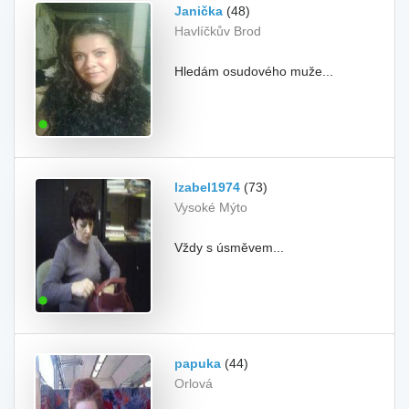
Janička
(48)
Havlíčkův Brod
Hledám osudového muže...
Izabel1974
(73)
Vysoké Mýto
Vždy s úsměvem...
papuka
(44)
Orlová