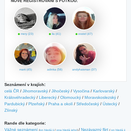
NOVĚ REGISTROVANÍ S FOTKOU:
mery (23)
ila (41)
esstel (47)
marti (45)
adinka (58)
andyhaisman (37)
Seznámení v krajích:
celá ČR
/
Jihomoravský
/
Jihočeský
/
Vysočina
/
Karlovarský
/
Královéhradecký
/
Liberecký
/
Olomoucký
/
Moravskoslezský
/
Pardubický
/
Plzeňský
/
Praha a okolí
/
Středočeský
/
Ústecký
/
Zlínský
Rande dle kategorie:
Vážné seznámení
/
Nezávazný flirt
(
on hledá ji
/
ona hledá jeho
)
(
on hledá ji