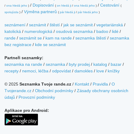
/
Dopisování
/
Cestování
/
ona hledá jeho
)
(
on hledá ji
/
ona hledá jeho
)
(
/
Výměna partnerů
spolujízda
)
(
pár hledá ji
/
pár hledá jeho
)
seznámení
/
seznámit
/
štěstí
/
jak se seznámit
/
vegetariánská
/
katolická
/
numerologická
/
osudová seznamka
/
badoo
/
lidé
/
rande
/
seznámit se
/
kam na rande
/
seznamka štěstí
/
seznamka
bez registrace
/
kde se seznámit
Partneři seznamky:
seznamka na rande
/
seznamka
/
byty prodej
/
katalog
/
bazar
/
recepty
/
nemoci, léčba
/
odpovídat
/
damokles
/
love
/
knížky
© 2025
Seznamka Tvoje rande.cz
/
Kontakt
/
Pravidla
/
O
Tvojerande.cz
/
Obchodní podmínky
/
Zásady obchrany osobních
údajů
/
Provozní podmínky
Aplikace pro Android: