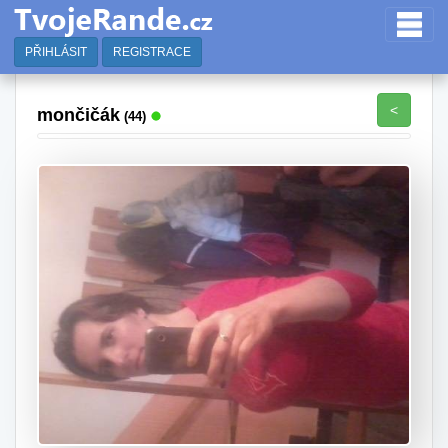
PŘIHLÁSIT
REGISTRACE
<
mončičák
(44)