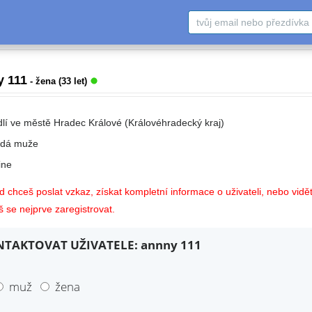
y 111
- žena (33 let)
dlí ve městě Hradec Králové (Královéhradecký kraj)
edá muže
ne
 chceš poslat vzkaz, získat kompletní informace o uživateli, nebo vidět
 se nejprve zaregistrovat.
TAKTOVAT UŽIVATELE: annny 111
muž
žena