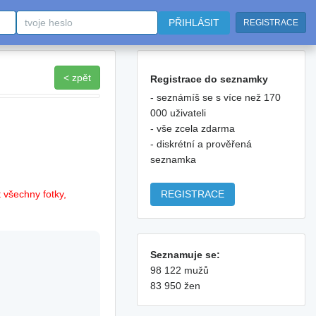
PŘIHLÁSIT
REGISTRACE
< zpět
Registrace do seznamky
- seznámíš se s více než 170
000 uživateli
- vše zcela zdarma
- diskrétní a prověřená
seznamka
REGISTRACE
 všechny fotky,
Seznamuje se:
98 122 mužů
83 950 žen