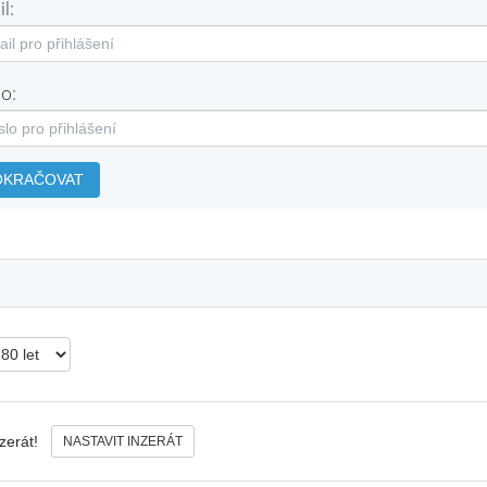
l:
o:
OKRAČOVAT
nzerát!
NASTAVIT INZERÁT