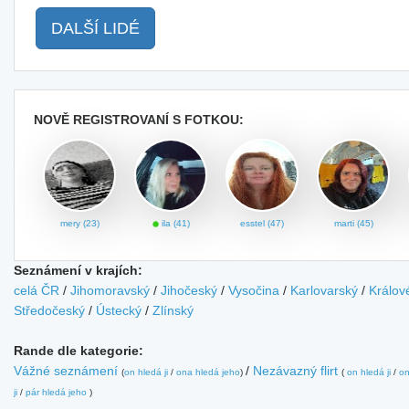
DALŠÍ LIDÉ
NOVĚ REGISTROVANÍ S FOTKOU:
mery (23)
ila (41)
esstel (47)
marti (45)
Seznámení v krajích:
celá ČR
/
Jihomoravský
/
Jihočeský
/
Vysočina
/
Karlovarský
/
Králov
Středočeský
/
Ústecký
/
Zlínský
Rande dle kategorie:
Vážné seznámení
/
Nezávazný flirt
(
on hledá ji
/
ona hledá jeho
)
(
on hledá ji
/
on
ji
/
pár hledá jeho
)