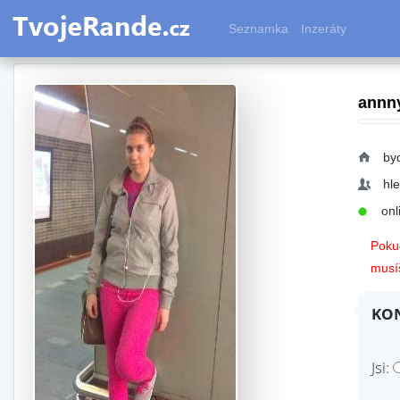
Seznamka
Inzeráty
annn
by
hl
onli
Pokud
musíš
KON
Jsi: