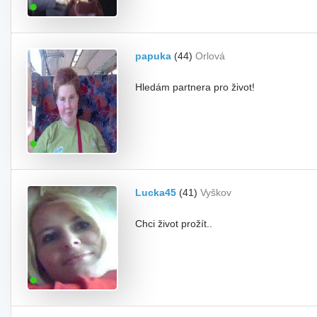
papuka
(44)
Orlová
Hledám partnera pro život!
Lucka45
(41)
Vyškov
Chci život prožít..