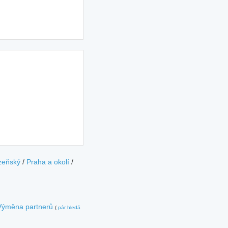
zeňský
/
Praha a okolí
/
Výměna partnerů
(
pár hledá