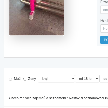
Emai
Hesl
P
Muži
Ženy
Chceš mít více zájemců o seznámení? Nastav si seznamovací i