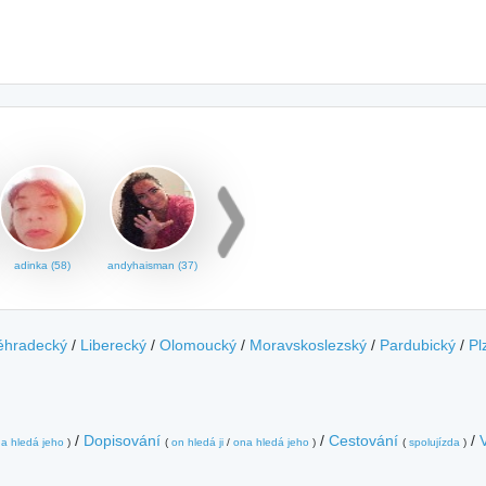
adinka (58)
andyhaisman (37)
éhradecký
/
Liberecký
/
Olomoucký
/
Moravskoslezský
/
Pardubický
/
Pl
/
Dopisování
/
Cestování
/
a hledá jeho
)
(
on hledá ji
/
ona hledá jeho
)
(
spolujízda
)