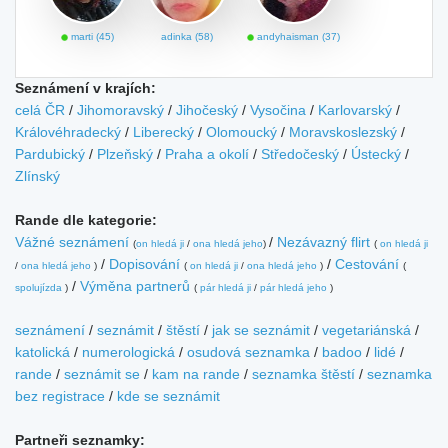
marti (45)
adinka (58)
andyhaisman (37)
Seznámení v krajích:
celá ČR
/
Jihomoravský
/
Jihočeský
/
Vysočina
/
Karlovarský
/
Královéhradecký
/
Liberecký
/
Olomoucký
/
Moravskoslezský
/
Pardubický
/
Plzeňský
/
Praha a okolí
/
Středočeský
/
Ústecký
/
Zlínský
Rande dle kategorie:
Vážné seznámení
/
Nezávazný flirt
(
on hledá ji
/
ona hledá jeho
)
(
on hledá ji
/
Dopisování
/
Cestování
/
ona hledá jeho
)
(
on hledá ji
/
ona hledá jeho
)
(
/
Výměna partnerů
spolujízda
)
(
pár hledá ji
/
pár hledá jeho
)
seznámení
/
seznámit
/
štěstí
/
jak se seznámit
/
vegetariánská
/
katolická
/
numerologická
/
osudová seznamka
/
badoo
/
lidé
/
rande
/
seznámit se
/
kam na rande
/
seznamka štěstí
/
seznamka
bez registrace
/
kde se seznámit
Partneři seznamky: