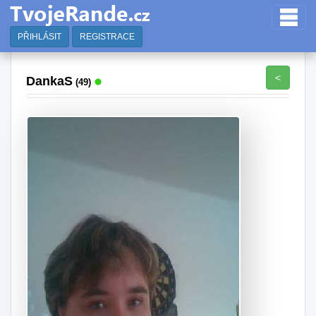
PŘIHLÁSIT
REGISTRACE
<
DankaS
(49)