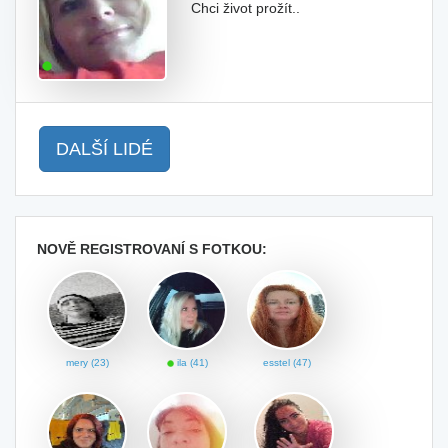
Chci život prožít..
DALŠÍ LIDÉ
NOVĚ REGISTROVANÍ S FOTKOU:
mery (23)
ila (41)
esstel (47)