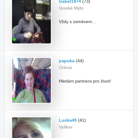
Izabel1974
(73)
Vysoké Mýto
Vždy s úsměvem...
papuka
(44)
Orlová
Hledám partnera pro život!
Lucka45
(41)
Vyškov