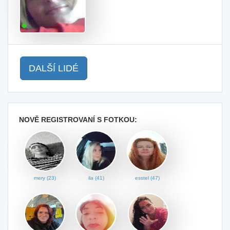
DALŠÍ LIDÉ
NOVĚ REGISTROVANÍ S FOTKOU:
mery (23)
ila (41)
esstel (47)