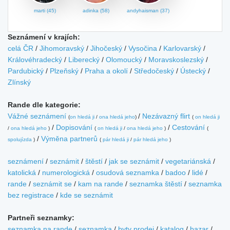
marti (45)
adinka (58)
andyhaisman (37)
Seznámení v krajích:
celá ČR
/
Jihomoravský
/
Jihočeský
/
Vysočina
/
Karlovarský
/
Královéhradecký
/
Liberecký
/
Olomoucký
/
Moravskoslezský
/
Pardubický
/
Plzeňský
/
Praha a okolí
/
Středočeský
/
Ústecký
/
Zlínský
Rande dle kategorie:
Vážné seznámení
/
Nezávazný flirt
(
on hledá ji
/
ona hledá jeho
)
(
on hledá ji
/
Dopisování
/
Cestování
/
ona hledá jeho
)
(
on hledá ji
/
ona hledá jeho
)
(
/
Výměna partnerů
spolujízda
)
(
pár hledá ji
/
pár hledá jeho
)
seznámení
/
seznámit
/
štěstí
/
jak se seznámit
/
vegetariánská
/
katolická
/
numerologická
/
osudová seznamka
/
badoo
/
lidé
/
rande
/
seznámit se
/
kam na rande
/
seznamka štěstí
/
seznamka
bez registrace
/
kde se seznámit
Partneři seznamky:
seznamka na rande
/
seznamka
/
byty prodej
/
katalog
/
bazar
/