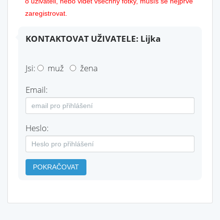
o uživateli, nebo vidět všechny fotky, musíš se nejprve
zaregistrovat.
KONTAKTOVAT UŽIVATELE: Lijka
Jsi:
muž
žena
Email:
Heslo:
POKRAČOVAT