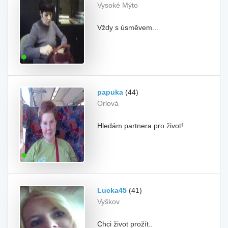
Vysoké Mýto
Vždy s úsměvem...
papuka
(44)
Orlová
Hledám partnera pro život!
Lucka45
(41)
Vyškov
Chci život prožít..