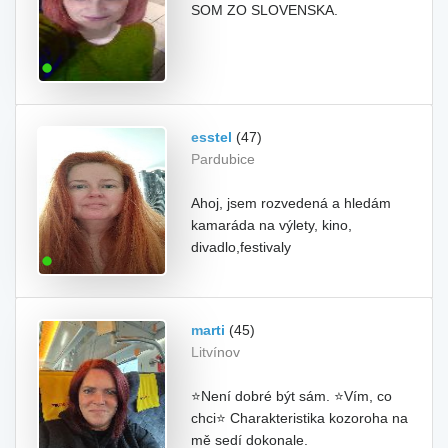
SOM ZO SLOVENSKA.
esstel
(47)
Pardubice
Ahoj, jsem rozvedená a hledám
kamaráda na výlety, kino,
divadlo,festivaly
marti
(45)
Litvínov
⭐Není dobré být sám. ⭐Vím, co
chci⭐ Charakteristika kozoroha na
mě sedí dokonale.