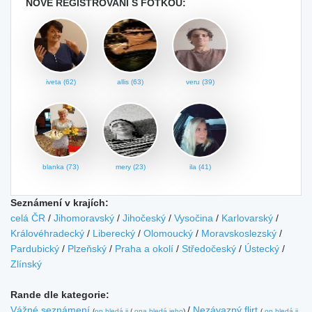
NOVĚ REGISTROVANÍ S FOTKOU:
iveta (62)
allis (63)
veru (39)
blanka (73)
mery (23)
ila (41)
Seznámení v krajích:
celá ČR
/
Jihomoravský
/
Jihočeský
/
Vysočina
/
Karlovarský
/
Královéhradecký
/
Liberecký
/
Olomoucký
/
Moravskoslezský
/
Pardubický
/
Plzeňský
/
Praha a okolí
/
Středočeský
/
Ústecký
/
Zlínský
Rande dle kategorie:
Vážné seznámení
/
Nezávazný flirt
(
on hledá ji
/
ona hledá jeho
)
(
on hledá ji