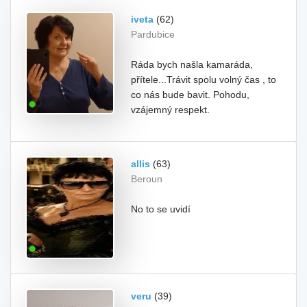
iveta
(62)
Pardubice
Ráda bych našla kamaráda,
přítele...Trávit spolu volný čas , to
co nás bude bavit. Pohodu,
vzájemný respekt.
allis
(63)
Beroun
No to se uvidí
veru
(39)