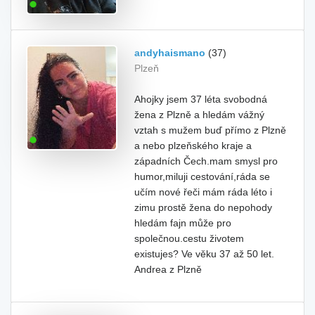
andyhaismano
(37)
Plzeň
Ahojky jsem 37 léta svobodná
žena z Plzně a hledám vážný
vztah s mužem buď přímo z Plzně
a nebo plzeňského kraje a
západních Čech.mam smysl pro
humor,miluji cestování,ráda se
učím nové řeči mám ráda léto i
zimu prostě žena do nepohody
hledám fajn může pro
společnou.cestu životem
existujes? Ve věku 37 až 50 let.
Andrea z Plzně