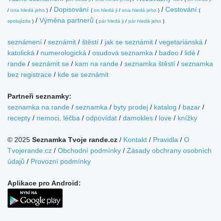
/
Dopisování
/
Cestování
/
ona hledá jeho
)
(
on hledá ji
/
ona hledá jeho
)
(
/
Výměna partnerů
spolujízda
)
(
pár hledá ji
/
pár hledá jeho
)
seznámení
/
seznámit
/
štěstí
/
jak se seznámit
/
vegetariánská
/
katolická
/
numerologická
/
osudová seznamka
/
badoo
/
lidé
/
rande
/
seznámit se
/
kam na rande
/
seznamka štěstí
/
seznamka
bez registrace
/
kde se seznámit
Partneři seznamky:
seznamka na rande
/
seznamka
/
byty prodej
/
katalog
/
bazar
/
recepty
/
nemoci, léčba
/
odpovídat
/
damokles
/
love
/
knížky
© 2025
Seznamka Tvoje rande.cz
/
Kontakt
/
Pravidla
/
O
Tvojerande.cz
/
Obchodní podmínky
/
Zásady obchrany osobních
údajů
/
Provozní podmínky
Aplikace pro Android: