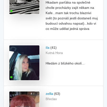
Hkadam parťáka na společné
chvíle procházky zajít někam na
Kafe...mam tak trochu blaznivi
svět (to poznáš jestli dostaneš muj
budoucí odvahou napsat)...kdo vi
co může udělat jedná správa
ila
(41)
Kutná Hora
Hledám z blízkého okolí...
zella
(63)
Břeclav