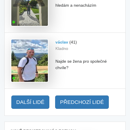
hledám a nenacházím
václav
(41)
Kladno
Najde se žena pro společné
chvíle?
DALŠÍ LIDÉ
PŘEDCHOZÍ LIDÉ