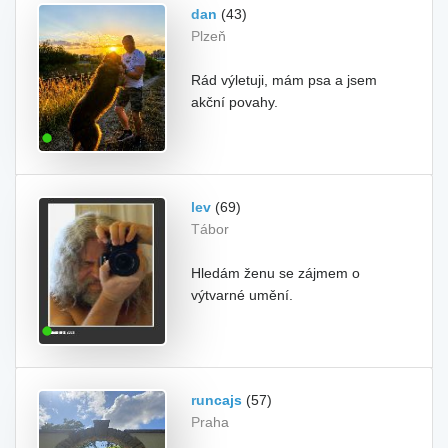
dan
(43)
Plzeň
Rád výletuji, mám psa a jsem
akční povahy.
lev
(69)
Tábor
Hledám ženu se zájmem o
výtvarné umění.
runcajs
(57)
Praha