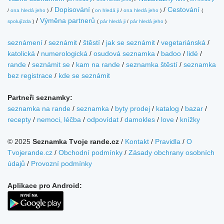
/
Dopisování
/
Cestování
/
ona hledá jeho
)
(
on hledá ji
/
ona hledá jeho
)
(
/
Výměna partnerů
spolujízda
)
(
pár hledá ji
/
pár hledá jeho
)
seznámení
/
seznámit
/
štěstí
/
jak se seznámit
/
vegetariánská
/
katolická
/
numerologická
/
osudová seznamka
/
badoo
/
lidé
/
rande
/
seznámit se
/
kam na rande
/
seznamka štěstí
/
seznamka
bez registrace
/
kde se seznámit
Partneři seznamky:
seznamka na rande
/
seznamka
/
byty prodej
/
katalog
/
bazar
/
recepty
/
nemoci, léčba
/
odpovídat
/
damokles
/
love
/
knížky
© 2025
Seznamka Tvoje rande.cz
/
Kontakt
/
Pravidla
/
O
Tvojerande.cz
/
Obchodní podmínky
/
Zásady obchrany osobních
údajů
/
Provozní podmínky
Aplikace pro Android: