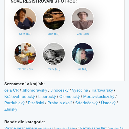
NOVĚ REGISTROVANÍ S FOTKOU:
iveta (62)
allis (63)
veru (39)
blanka (73)
mery (23)
ila (41)
Seznámení v krajích:
celá ČR
/
Jihomoravský
/
Jihočeský
/
Vysočina
/
Karlovarský
/
Královéhradecký
/
Liberecký
/
Olomoucký
/
Moravskoslezský
/
Pardubický
/
Plzeňský
/
Praha a okolí
/
Středočeský
/
Ústecký
/
Zlínský
Rande dle kategorie:
Vážné seznámení
/
Nezávazný flirt
(
on hledá ji
/
ona hledá jeho
)
(
on hledá ji