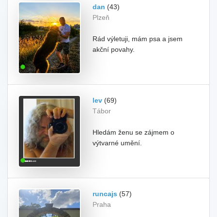
dan
(43)
Plzeň
Rád výletuji, mám psa a jsem
akční povahy.
lev
(69)
Tábor
Hledám ženu se zájmem o
výtvarné umění.
runcajs
(57)
Praha