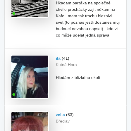
Hkadam parťáka na společné
chvíle procházky zajít někam na
Kafe...mam tak trochu blaznivi
svět (to poznáš jestli dostaneš muj
budoucí odvahou napsat)...kdo vi
co může udělat jedná správa
ila
(41)
Kutná Hora
Hledám z blízkého okolí...
zella
(63)
Břeclav