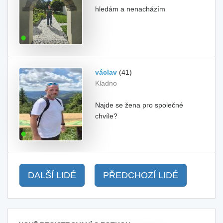
hledám a nenacházím
václav
(41)
Kladno
Najde se žena pro společné
chvíle?
DALŠÍ LIDÉ
PŘEDCHOZÍ LIDÉ