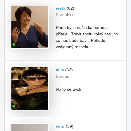
iveta
(62)
Pardubice
Ráda bych našla kamaráda,
přítele...Trávit spolu volný čas , to
co nás bude bavit. Pohodu,
vzájemný respekt.
allis
(63)
Beroun
No to se uvidí
veru
(39)