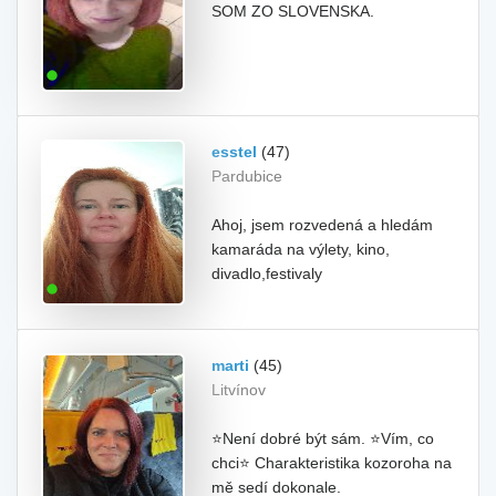
SOM ZO SLOVENSKA.
esstel
(47)
Pardubice
Ahoj, jsem rozvedená a hledám
kamaráda na výlety, kino,
divadlo,festivaly
marti
(45)
Litvínov
⭐Není dobré být sám. ⭐Vím, co
chci⭐ Charakteristika kozoroha na
mě sedí dokonale.