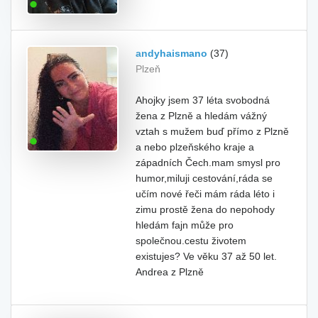
andyhaismano
(37)
Plzeň
Ahojky jsem 37 léta svobodná
žena z Plzně a hledám vážný
vztah s mužem buď přímo z Plzně
a nebo plzeňského kraje a
západních Čech.mam smysl pro
humor,miluji cestování,ráda se
učím nové řeči mám ráda léto i
zimu prostě žena do nepohody
hledám fajn může pro
společnou.cestu životem
existujes? Ve věku 37 až 50 let.
Andrea z Plzně