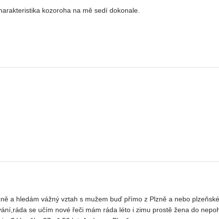
arakteristika kozoroha na mě sedí dokonale.
lzně a hledám vážný vztah s mužem buď přímo z Plzně a nebo plzeňské
ání,ráda se učím nové řeči mám ráda léto i zimu prostě žena do nepo