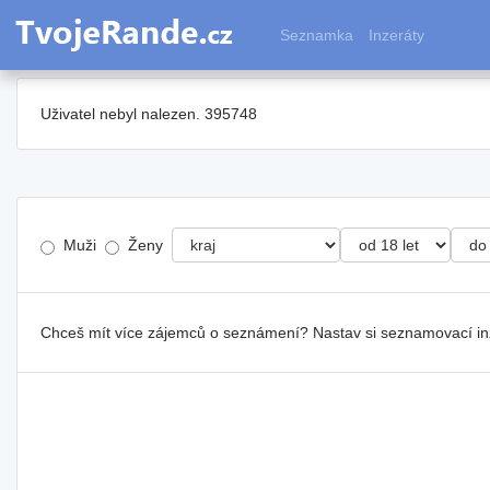
Seznamka
Inzeráty
Uživatel nebyl nalezen. 395748
Muži
Ženy
Chceš mít více zájemců o seznámení? Nastav si seznamovací i