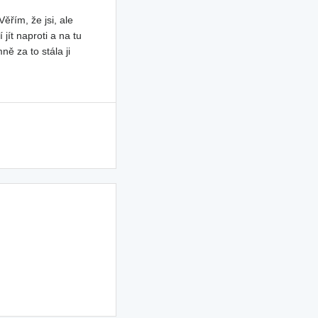
ěřím, že jsi, ale
jít naproti a na tu
ě za to stála ji