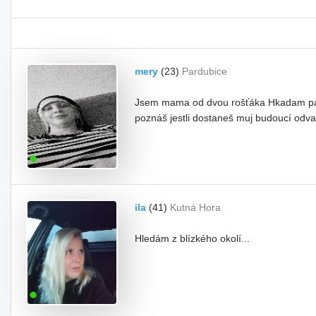
mery
(23)
Pardubice
Jsem mama od dvou rošťáka Hkadam parťá
poznáš jestli dostaneš muj budoucí odva
ila
(41)
Kutná Hora
Hledám z blízkého okolí...