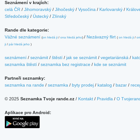
Seznámení v krajích:
celá ČR
/
Jihomoravský
/
Jihočeský
/
Vysočina
/
Karlovarský
/
Králov
Středočeský
/
Ústecký
/
Zlínský
Rande dle kategorie:
Vážné seznámení
/
Nezávazný flirt
(
on hledá ji
/
ona hledá jeho
)
(
on hledá ji
/
on
ji
/
pár hledá jeho
)
seznámení
/
seznámit
/
štěstí
/
jak se seznámit
/
vegetariánská
/
kato
seznamka štěstí
/
seznamka bez registrace
/
kde se seznámit
Partneři seznamky:
seznamka na rande
/
seznamka
/
byty prodej
/
katalog
/
bazar
/
rece
© 2025
Seznamka Tvoje rande.cz
/
Kontakt
/
Pravidla
/
O Tvojeran
Aplikace pro Android: