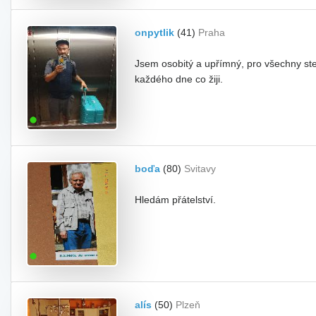
onpytlik
(41)
Praha
Jsem osobitý a upřímný, pro všechny stej
každého dne co žiji.
boďa
(80)
Svitavy
Hledám přátelství.
alís
(50)
Plzeň