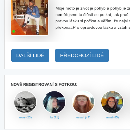
Moje moto je život je pohyb a pohyb je ži
neměli jsme to štěstí se potkat, tak proč
pravou lásku si počkat a věřím, že nejsi
překonat.Pro opravdovou lásku a vztah 
DALŠÍ LIDÉ
PŘEDCHOZÍ LIDÉ
NOVĚ REGISTROVANÍ S FOTKOU:
mery (23)
ila (41)
esstel (47)
marti (45)