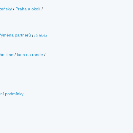
zeňský
/
Praha a okolí
/
Výměna partnerů
(
pár hledá
ámit se
/
kam na rande
/
zní podmínky