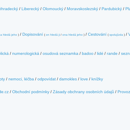
éhradecký
/
Liberecký
/
Olomoucký
/
Moravskoslezský
/
Pardubický
/
Pl
/
Dopisování
/
Cestování
/
a hledá jeho
)
(
on hledá ji
/
ona hledá jeho
)
(
spolujízda
)
lická
/
numerologická
/
osudová seznamka
/
badoo
/
lidé
/
rande
/
sezn
pty
/
nemoci, léčba
/
odpovídat
/
damokles
/
love
/
knížky
de.cz
/
Obchodní podmínky
/
Zásady obchrany osobních údajů
/
Provo