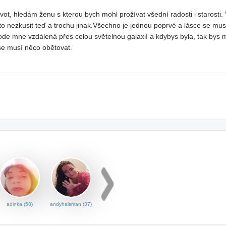
vot, hledám ženu s kterou bych mohl prožívat všední radosti i starosti. V
 to nezkusit teď a trochu jinak.Všechno je jednou poprvé a lásce se musí 
 ode mne vzdálená přes celou světelnou galaxií a kdybys byla, tak bys mn
se musí něco obětovat.
adinka (58)
andyhaisman (37)