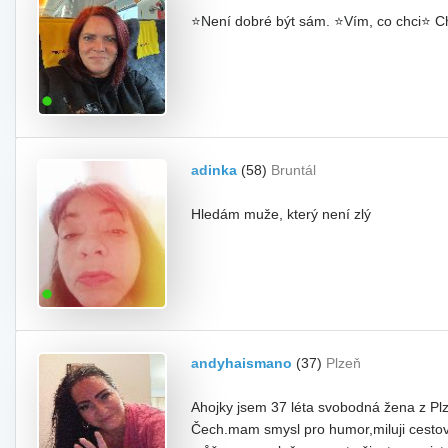
⭐Není dobré být sám. ⭐Vím, co chci⭐ Ch
adinka
(58)
Bruntál
Hledám muže, který není zlý
andyhaismano
(37)
Plzeň
Ahojky jsem 37 léta svobodná žena z P
Čech.mam smysl pro humor,miluji cestov