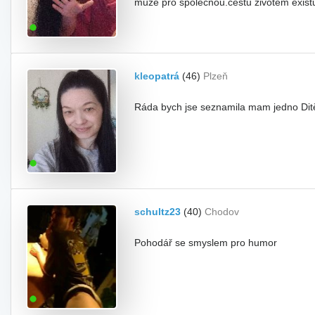
může pro společnou.cestu životem existu
kleopatrá
(46)
Plzeň
Ráda bych jse seznamila mam jedno Ditě 
schultz23
(40)
Chodov
Pohodář se smyslem pro humor