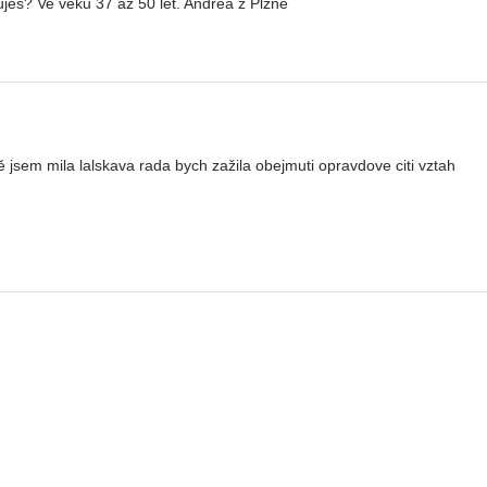
jes? Ve věku 37 až 50 let. Andrea z Plzně
jsem mila lalskava rada bych zažila obejmuti opravdove citi vztah