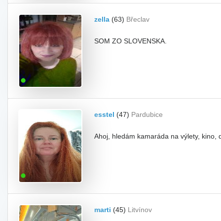
zella
(63)
Břeclav
SOM ZO SLOVENSKA.
esstel
(47)
Pardubice
Ahoj, hledám kamaráda na výlety, kino, d
marti
(45)
Litvínov